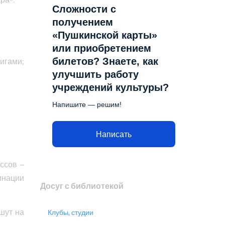
Сложности с
получением
«Пушкинской карты»
или приобретением
билетов? Знаете, как
игами;
улучшить работу
учреждений культуры?
Напишите — решим!
Написать
ссов –
инации
Досуг с библиотекой
шут на
Клубы, студии