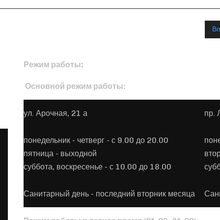
В
Режим работы:
Основной режим работы:
ул. Арочная, 21 а
пр. 
понедельник - четверг - с 9.00 до 20.00
пон
пятница - выходной
вто
суббота, воскресенье - с 10.00 до 18.00
субб
Санитарный день - последний вторник месяца
Сан