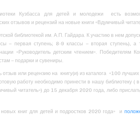
лиотеки Кузбасса для детей и молодежи есть возмо
ских отзывов и рецензий на новые книги «Вдумчивый читате
ской библиотекой им. А.П. Гайдара. К участию в нем допус
ссы – первая ступень; 8-9 классы – вторая ступень), а 
инации «Руководитель детским чтением». Победителям Ко
стам – подарки и сувениры.
ь отзыв или рецензию на книгу(и) из каталога «100 лучших
Готовую работу необходимо принести в нашу библиотеку ( в
мчивый читатель») до 15 декабря 2020 года, либо прислать
новых книг для детей и подростков 2020 года» и
полож