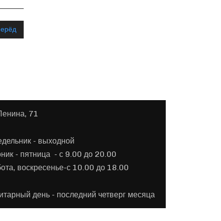
перёд
Ленина, 71
едельник - выходной
рник -
пятница - с 9.00 до 20.00
ота, воскресенье-с 10.00 до 18.00
итарный день - последний четверг месяца