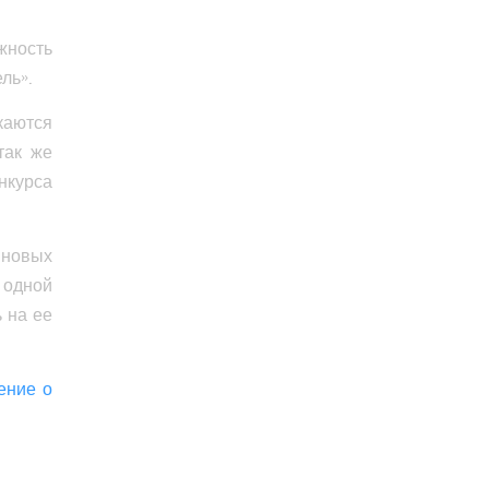
жность
ль».
каются
так же
нкурса
 новых
 одной
 на ее
ение о