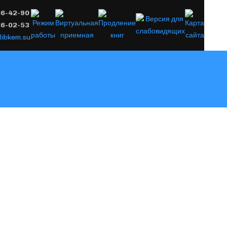
36-42-90
36-02-53
libkem.su