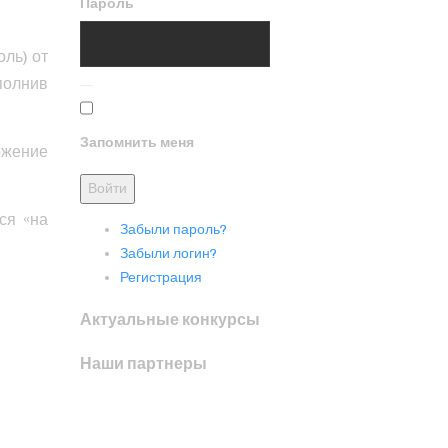
Пароль
оль) от
полнив
Запомнить меня
ожение
ся «на
Забыли пароль?
Забыли логин?
Регистрация
Актуальные конкурсы
Наши партнеры