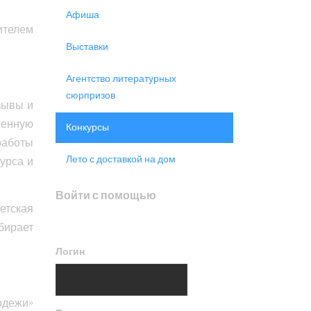
Афиша
ителем
Выставки
Агентство литературных
сюрпризов
зывы и
венную
Конкурсы
работы
Лето с доставкой на дом
урса и
Войти с помощью
етская
бирает
Логин
одежи»