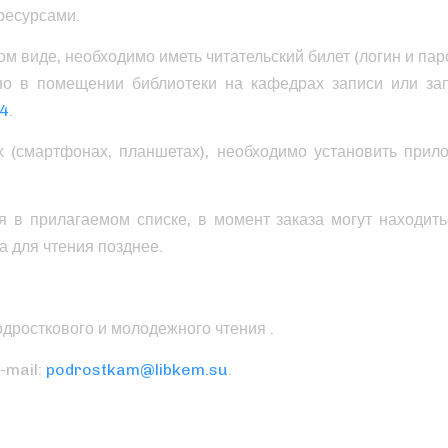
ресурсами.
ом виде, необходимо иметь читательский билет (логин и пар
но в помещении библиотеки на кафедрах записи или за
84
.
х (смартфонах, планшетах), необходимо установить прил
 в прилагаемом списке, в момент заказа могут находить
на для чтения позднее.
одросткового и молодежного чтения .
-mail:
podrostkam@libkem.su
.