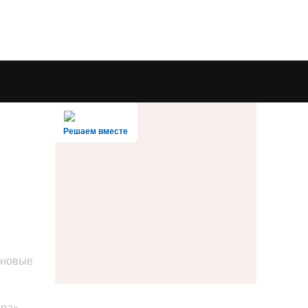
Решаем вместе
 новые
ара».